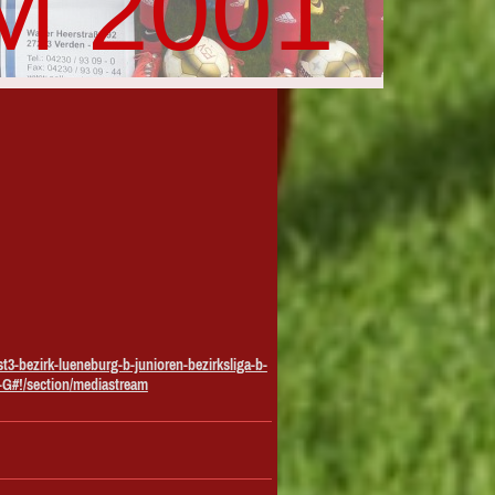
M 2001
st3-bezirk-lueneburg-b-junioren-bezirksliga-b-
G#!/section/mediastream