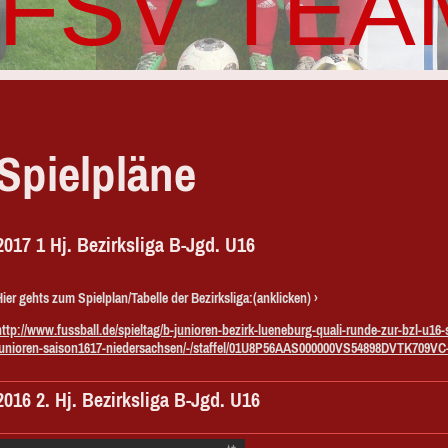
FSV TEA
Spielpläne
2017 1 Hj. Bezirksliga B-Jgd. U16
Hier gehts zum Spielplan/Tabelle der Bezirksliga:(anklicken)
http://www.fussball.de/spieltag/b-junioren-bezirk-lueneburg-quali-runde-zur-bzl-u16-
junioren-saison1617-niedersachsen/-/staffel/01U8P56AAS000000VS54898DVTK709VC-
2016 2. Hj. Bezirksliga B-Jgd. U16